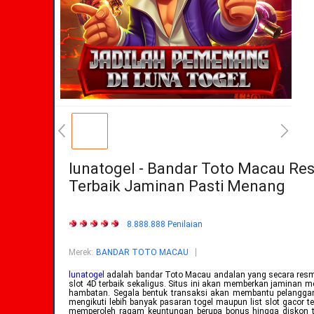
lunatogel - Bandar Toto Macau Res
Terbaik Jaminan Pasti Menang
8.888.888 Penilaian
Merek
:
BANDAR TOTO MACAU
lunatogel
adalah bandar Toto Macau andalan yang secara res
slot 4D terbaik sekaligus. Situs ini akan memberkan jaminan m
hambatan. Segala bentuk transaksi akan membantu pelangga
mengikuti lebih banyak pasaran togel maupun list slot gacor t
memperoleh ragam keuntungan berupa bonus hingga diskon t