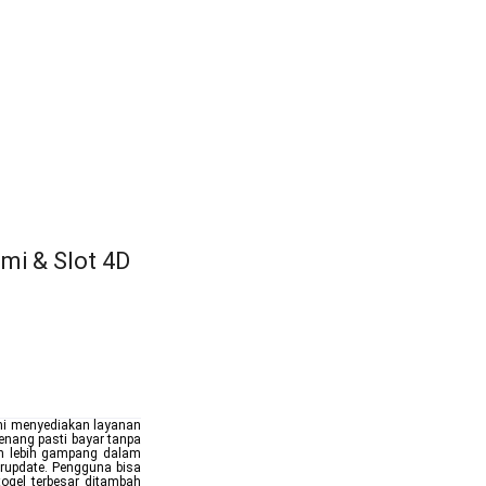
mi & Slot 4D
mi menyediakan layanan
enang pasti bayar tanpa
n lebih gampang dalam
erupdate. Pengguna bisa
ogel terbesar ditambah