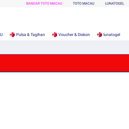
BANDAR TOTO MACAU
TOTO MACAU
LUNATOGEL
AU
Pulsa & Tagihan
Voucher & Diskon
lunatogel